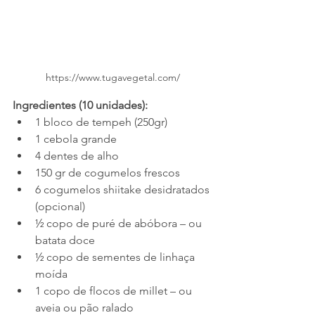
https://www.tugavegetal.com/
Ingredientes (10 unidades):
1 bloco de tempeh (250gr)
1 cebola grande
4 dentes de alho
150 gr de cogumelos frescos
6 cogumelos shiitake desidratados 
(opcional)
½ copo de puré de abóbora – ou 
batata doce
½ copo de sementes de linhaça 
moída
1 copo de flocos de millet – ou 
aveia ou pão ralado