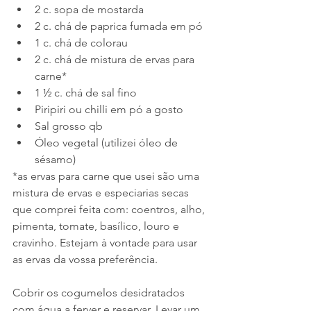
2 c. sopa de mostarda
2 c. chá de paprica fumada em pó
1 c. chá de colorau
2 c. chá de mistura de ervas para 
carne*
1 ½ c. chá de sal fino
Piripiri ou chilli em pó a gosto
Sal grosso qb
Óleo vegetal (utilizei óleo de 
sésamo)
*as ervas para carne que usei são uma 
mistura de ervas e especiarias secas 
que comprei feita com: coentros, alho, 
pimenta, tomate, basílico, louro e 
cravinho. Estejam à vontade para usar 
as ervas da vossa preferência.
Cobrir os cogumelos desidratados 
com água a ferver e reservar. Levar um 