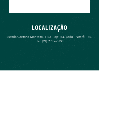
LOCALIZAÇÃO
Estrada Caetano Monteiro, 1173 - loja 114, Badú - Niterói - RJ.
Tel:
(21) 98186-5360