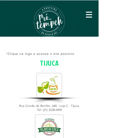
*Clique na logo e acesse o site parceiro
TIJUCA
Rua Conde de Bonfim, 648 - Loja C - Tijuca.
Tel:
(21) 2238-6909