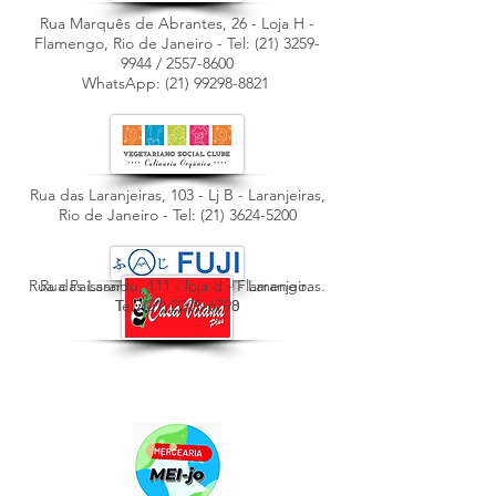
Rua Marquês de Abrantes, 26 - Loja H -
Flamengo, Rio de Janeiro - Tel:
(21) 3259-
9944
/
2557-8600
WhatsApp: (21)
99298-8821
Rua das Laranjeiras, 103 - Lj B - Laranjeiras,
Rio de Janeiro - Tel:
(21) 3624-5200
Rua das Laranjeiras, 280 - Lj D - Laranjeiras.
Rua Paissandu, 111 - loja d - Flamengo.
Tel:
Tel:
(21) 3624-5200
(21) 2205-6798